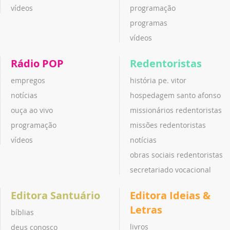
vídeos
programação
programas
vídeos
Rádio POP
Redentoristas
empregos
história pe. vitor
notícias
hospedagem santo afonso
ouça ao vivo
missionários redentoristas
programação
missões redentoristas
vídeos
notícias
obras sociais redentoristas
secretariado vocacional
Editora Santuário
Editora Ideias &
Letras
bíblias
livros
deus conosco