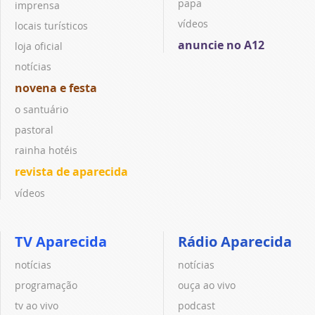
papa
imprensa
vídeos
locais turísticos
anuncie no A12
loja oficial
notícias
novena e festa
o santuário
pastoral
rainha hotéis
revista de aparecida
vídeos
TV Aparecida
Rádio Aparecida
notícias
notícias
programação
ouça ao vivo
tv ao vivo
podcast