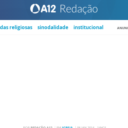
das religiosas
sinodalidade
institucional
ANUNC
POR
REDAÇÃO A12
EM
IGREJA
06 JAN 2014 - 14H21