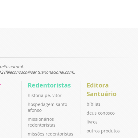
reito autoral.
12 (faleconosco@santuarionacional.com).
P
Redentoristas
Editora
Santuário
história pe. vitor
bíblias
hospedagem santo
afonso
deus conosco
missionários
livros
redentoristas
outros produtos
missões redentoristas