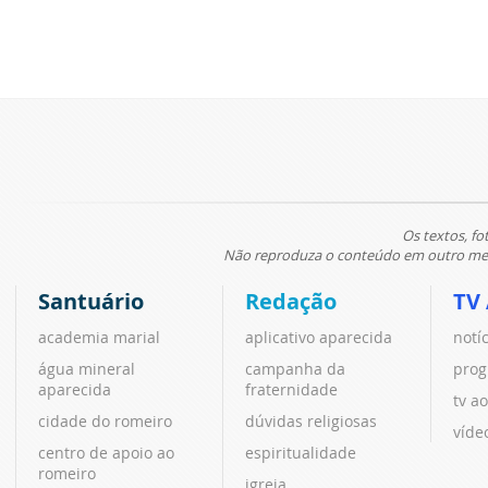
Os textos, fo
Não reproduza o conteúdo em outro meio
Santuário
Redação
TV
academia marial
aplicativo aparecida
notí
água mineral
campanha da
prog
aparecida
fraternidade
tv ao
cidade do romeiro
dúvidas religiosas
víde
centro de apoio ao
espiritualidade
romeiro
igreja