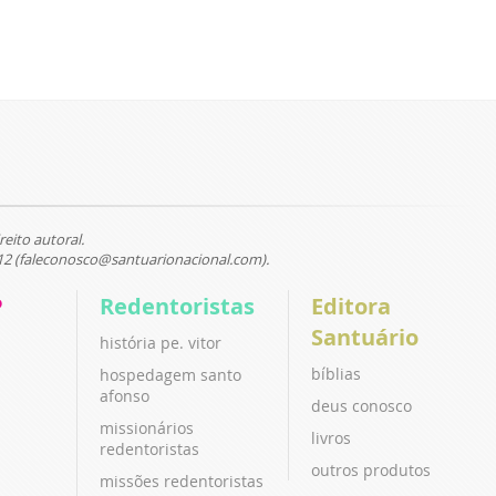
reito autoral.
12 (faleconosco@santuarionacional.com).
P
Redentoristas
Editora
Santuário
história pe. vitor
bíblias
hospedagem santo
afonso
deus conosco
missionários
livros
redentoristas
outros produtos
missões redentoristas