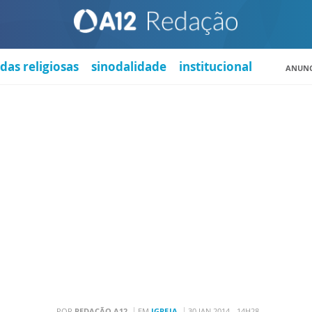
das religiosas
sinodalidade
institucional
ANUNC
POR
REDAÇÃO A12
EM
IGREJA
30 JAN 2014 - 14H28