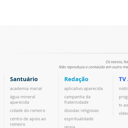
Os textos, fo
Não reproduza o conteúdo em outro meio
Santuário
Redação
TV
academia marial
aplicativo aparecida
notí
água mineral
campanha da
prog
aparecida
fraternidade
tv ao
cidade do romeiro
dúvidas religiosas
víde
centro de apoio ao
espiritualidade
romeiro
igreja