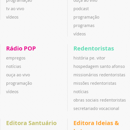
programação
ouça ao vivo
tv ao vivo
podcast
vídeos
programação
programas
vídeos
Rádio POP
Redentoristas
empregos
história pe. vitor
notícias
hospedagem santo afonso
ouça ao vivo
missionários redentoristas
programação
missões redentoristas
vídeos
notícias
obras sociais redentoristas
secretariado vocacional
Editora Santuário
Editora Ideias &