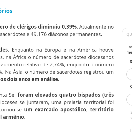
órios
o de clérigos diminuiu 0,39%.
Atualmente no
sacerdotes e 49.176 diáconos permanentes.
QU
Cad
des.
Enquanto na Europa e na América houve
me
s, na África o número de sacerdotes diocesanos
 aumento relativo de 2,74%, enquanto o número
%. Na Ásia, o número de sacerdotes registrou um
os dois anos em análise.
S
nta Sé,
foram elevados quatro bispados (três
ioceses se juntaram, uma prelazia territorial foi
 tornou-se
um exarcado apostólico, território
al armênio.