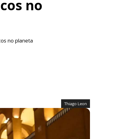
icos no
os no planeta
Thiago Leon