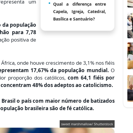
epresenta um
Qual a diferença entre
Capela, Igreja, Catedral,
Basílica e Santuário?
o da população
lhão para 7,78
ção positiva de
África, onde houve crescimento de 3,1% nos fiéis
representam 17,67% da população mundial.
O
ior proporção dos católicos,
com 64,1 fiéis por
 concentram 48% dos adeptos ao catolicismo.
 Brasil o país com maior número de batizados
pulação brasileira são de fé católica.
sweet marshmallow/ Shutterstock