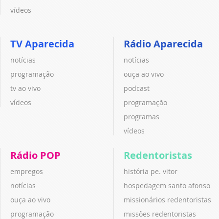
vídeos
TV Aparecida
Rádio Aparecida
notícias
notícias
programação
ouça ao vivo
tv ao vivo
podcast
vídeos
programação
programas
vídeos
Rádio POP
Redentoristas
empregos
história pe. vitor
notícias
hospedagem santo afonso
ouça ao vivo
missionários redentoristas
programação
missões redentoristas