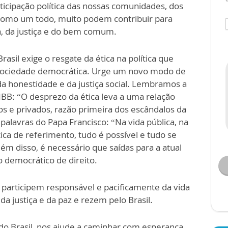
articipação política das nossas comunidades, dos
como um todo, muito podem contribuir para
ca, da justiça e do bem comum.
rasil exige o resgate da ética na política que
ociedade democrática. Urge um novo modo de
s da honestidade e da justiça social. Lembramos a
BB: “O desprezo da ética leva a uma relação
os e privados, razão primeira dos escândalos da
lavras do Papa Francisco: “Na vida pública, na
tica de referimento, tudo é possível e tudo se
ém disso, é necessário que saídas para a atual
o democrático de direito.
participem responsável e pacificamente da vida
 da justiça e da paz e rezem pelo Brasil.
do Brasil, nos ajude a caminhar com esperança