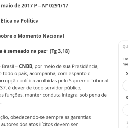
e maio de 2017 P – Nº 0291/17
 Ética na Política
sobre o Momento Nacional
QU
ça é semeado na paz” (Tg 3,18)
Cad
me
 Brasil –
CNBB
, por meio de sua Presidência,
e todo o país, acompanha, com espanto e
orrupção política acolhidas pelo Supremo Tribunal
 37, é dever de todo servidor público,
s funções, manter conduta íntegra, sob pena de
S
.
ação, obedecendo-se sempre as garantias
 autores dos atos ilícitos devem ser