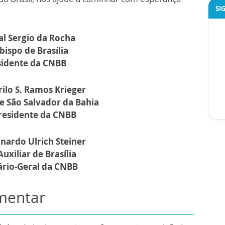
SI
l Sergio da Rocha
bispo de Brasília
sidente da CNBB
lo S. Ramos Krieger
e São Salvador da Bahia
residente da CNBB
ardo Ulrich Steiner
Auxiliar de Brasília
ário-Geral da CNBB
omentar