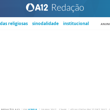
das religiosas
sinodalidade
institucional
ANUNC
R
REDAÇÃO A12
EM
IGREJA
19 MAI 2017 - 12H46
ATUALIZADA EM 27 DEZ 2017 - 