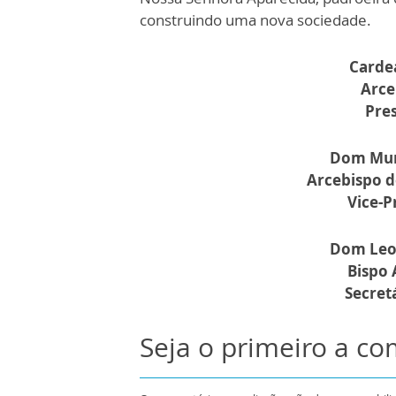
construindo uma nova sociedade.
Cardea
Arce
Pre
Dom Muri
Arcebispo d
Vice-P
Dom Leon
Bispo 
Secret
Seja o primeiro a c