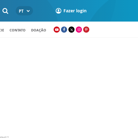
Fazer login
PT
IE
CONTATO
DOAÇÃO
09H57