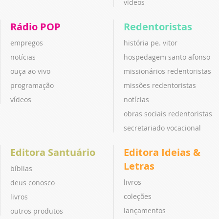
vídeos
Rádio POP
Redentoristas
empregos
história pe. vitor
notícias
hospedagem santo afonso
ouça ao vivo
missionários redentoristas
programação
missões redentoristas
vídeos
notícias
obras sociais redentoristas
secretariado vocacional
Editora Santuário
Editora Ideias &
Letras
bíblias
livros
deus conosco
coleções
livros
lançamentos
outros produtos