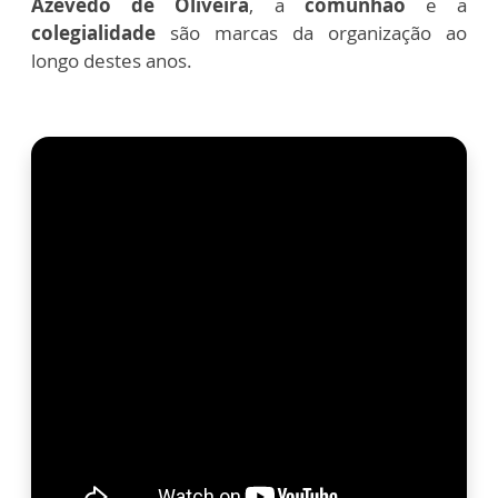
Azevedo de Oliveira
, a
comunhão
e a
colegialidade
são marcas da organização ao
longo destes anos.