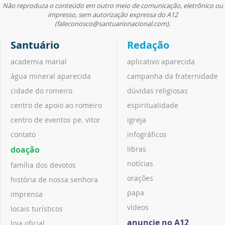
Não reproduza o conteúdo em outro meio de comunicação, eletrônico ou
impresso, sem autorização expressa do A12
(faleconosco@santuarionacional.com).
Santuário
Redação
academia marial
aplicativo aparecida
água mineral aparecida
campanha da fraternidade
cidade do romeiro
dúvidas religiosas
centro de apoio ao romeiro
espiritualidade
centro de eventos pe. vitor
igreja
contato
infográficos
doação
libras
notícias
família dos devotos
orações
história de nossa senhora
papa
imprensa
vídeos
locais turísticos
anuncie no A12
loja oficial