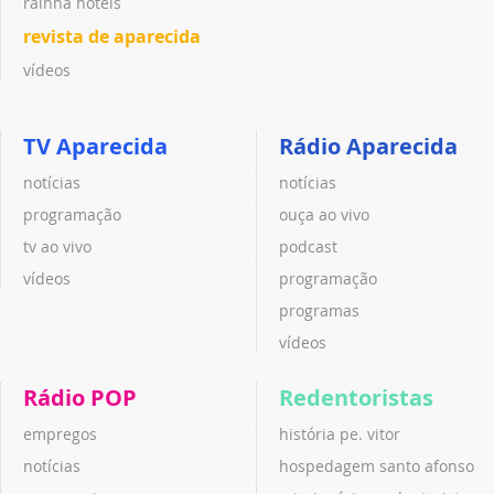
rainha hotéis
revista de aparecida
vídeos
TV Aparecida
Rádio Aparecida
notícias
notícias
programação
ouça ao vivo
tv ao vivo
podcast
vídeos
programação
programas
vídeos
Rádio POP
Redentoristas
empregos
história pe. vitor
notícias
hospedagem santo afonso