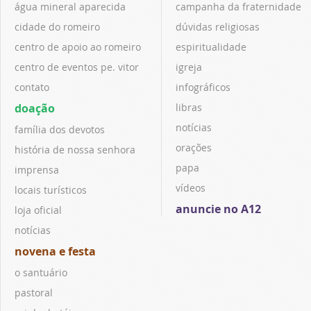
água mineral aparecida
campanha da fraternidade
cidade do romeiro
dúvidas religiosas
centro de apoio ao romeiro
espiritualidade
centro de eventos pe. vitor
igreja
contato
infográficos
doação
libras
notícias
família dos devotos
orações
história de nossa senhora
papa
imprensa
vídeos
locais turísticos
anuncie no A12
loja oficial
notícias
novena e festa
o santuário
pastoral