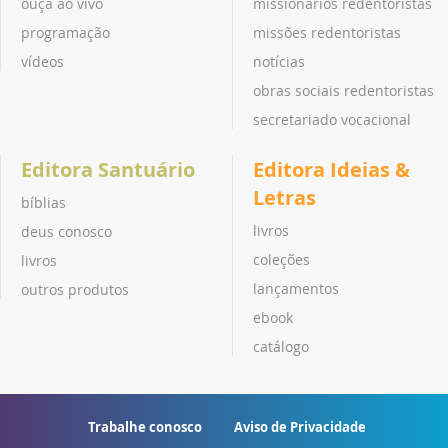
ouça ao vivo
missionários redentoristas
programação
missões redentoristas
vídeos
notícias
obras sociais redentoristas
secretariado vocacional
Editora Santuário
Editora Ideias &
Letras
bíblias
livros
deus conosco
coleções
livros
lançamentos
outros produtos
ebook
catálogo
Trabalhe conosco
Aviso de Privacidade