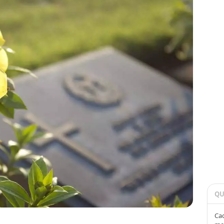
QU
Cad