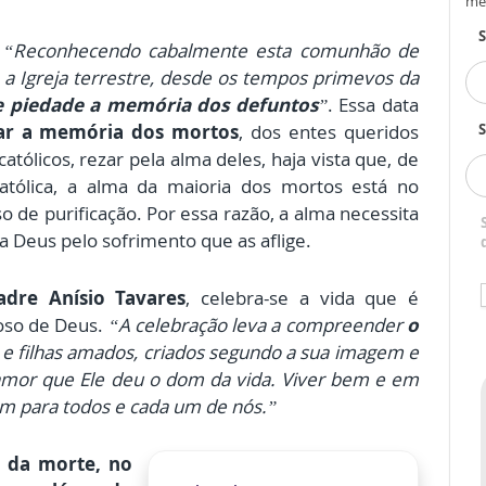
me
“Reconhecendo cabalmente esta comunhão de
, a Igreja terrestre, desde os tempos primevos da
 piedade a memória dos defuntos
”
. Essa data
ar a memória dos mortos
, dos entes queridos
S
tólicos, rezar pela alma deles, haja vista que, de
atólica, a alma da maioria dos mortos está no
 de purificação. Por essa razão, a alma necessita
 Deus pelo sofrimento que as aflige.
adre Anísio Tavares
, celebra-se a vida que é
oso de Deus.
“A celebração leva a compreender
o
os e filhas amados, criados segundo a sua imagem e
amor que Ele deu o dom da vida. Viver bem e em
em para todos e cada um de nós.”
e da morte, no