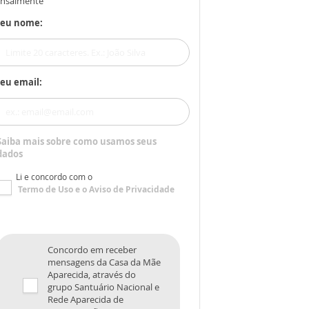
nsalmente
Seu nome:
eu email:
Saiba mais sobre como usamos seus
dados
Li e concordo com o
Termo de Uso
e o
Aviso de Privacidade
Concordo em receber
mensagens da Casa da Mãe
Aparecida, através do
grupo Santuário Nacional e
Rede Aparecida de