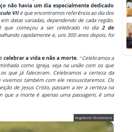
ço não havia um dia especialmente dedicado
culo VII
é que encontramos referência ao dia dos
 em datas variadas, dependendo de cada região.
 é que começou a ser celebrado no dia
2 de
spalhando rapidamente e, uns 300 anos depois, foi
 é
celebrar a vida
e não a morte
.
“Celebramos a
inhada como Igreja, seja na união com os que
os que já faleceram. Celebramos a certeza da
ele vivemos também com ele ressuscitaremos. Os
reição de Jesus Cristo, passam a ter a certeza na
bem que a morte é apenas uma passagem, é uma
Angelkoch/ Shutterstock