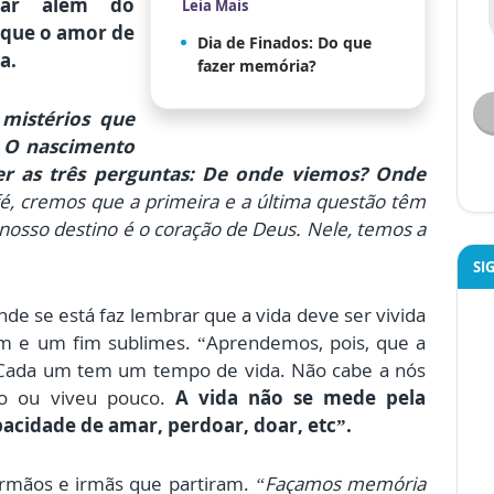
har além do
Leia Mais
r que o amor de
Dia de Finados: Do que
a.
fazer memória?
 mistérios que
 O nascimento
er as três perguntas: De onde viemos? Onde
fé, cremos que a primeira e a última questão têm
nosso destino é o coração de Deus. Nele, temos a
SI
de se está faz lembrar que a vida deve ser vivida
em e um fim sublimes. “Aprendemos, pois, que a
! Cada um tem um tempo de vida. Não cabe a nós
to ou viveu pouco.
A vida não se mede pela
acidade de amar, perdoar, doar, etc”.
irmãos e irmãs que partiram.
“Façamos memória