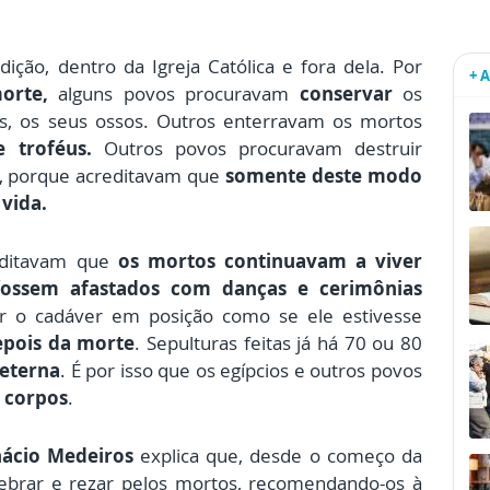
ição, dentro da Igreja Católica e fora dela. Por
+ 
orte,
alguns povos procuravam
conservar
os
os, os seus ossos. Outros enterravam os mortos
e troféus.
Outros povos procuravam destruir
, porque acreditavam que
somente deste modo
 vida.
editavam que
os mortos continuavam a viver
fossem afastados com danças e cerimônias
r o cadáver em posição como se ele estivesse
epois da morte
. Sepulturas feitas já há 70 ou 80
 eterna
. É por isso que os egípcios e outros povos
 corpos
.
nácio Medeiros
explica que, desde o começo da
elebrar e rezar pelos mortos, recomendando-os à