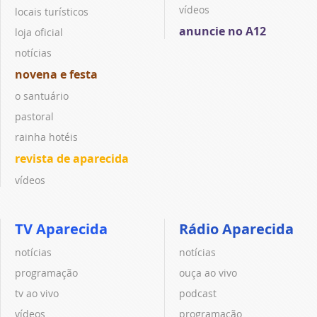
vídeos
locais turísticos
anuncie no A12
loja oficial
notícias
novena e festa
o santuário
pastoral
rainha hotéis
revista de aparecida
vídeos
TV Aparecida
Rádio Aparecida
notícias
notícias
programação
ouça ao vivo
tv ao vivo
podcast
vídeos
programação