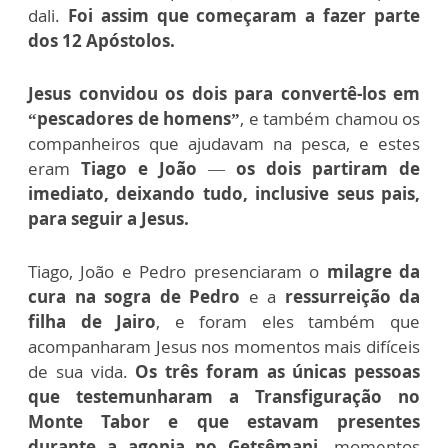
dali.
Foi assim que começaram a fazer parte
dos 12 Apóstolos.
J
esus convidou os dois para convertê-los em
“pescadores de homens”
, e também chamou os
companheiros que ajudavam na pesca, e estes
eram
Tiago e João
—
os dois partiram de
imediato, deixando tudo, inclusive seus pais,
para seguir a Jesus.
Tiago, João e Pedro presenciaram o
milagre da
cura na sogra de Pedro
e a
ressurreição da
filha de Jairo
, e foram eles também que
acompanharam Jesus nos momentos mais difíceis
de sua vida.
Os três foram as únicas pessoas
que testemunharam a Transfiguração no
Monte Tabor e que estavam presentes
durante a agonia no Getsêmani,
momentos