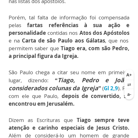
nas listas dos apóstolos.
P
orém, tal falta de informação foi compensada
pelas
fartas referências à sua ação e
personalidade
contidas nos
Atos dos Apóstolos
e na
Carta de são Paulo aos Gálatas
, que nos
permitem saber que
Tiago era, com são Pedro,
a principal figura da Igreja.
São Paulo chega a citar seu nome em primeiro
“Tiago, Pedro e João,
lugar, dizendo:
considerados colunas da Igreja”
(
Gl 2,9
). Foi
com ele que Paulo,
depois de convertido, se
encontrou em Jerusalém.
Dizem as Escrituras que
Tiago sempre teve
atenção e carinho especiais de Jesus Cristo.
Além de considerá-lo um homem de grande