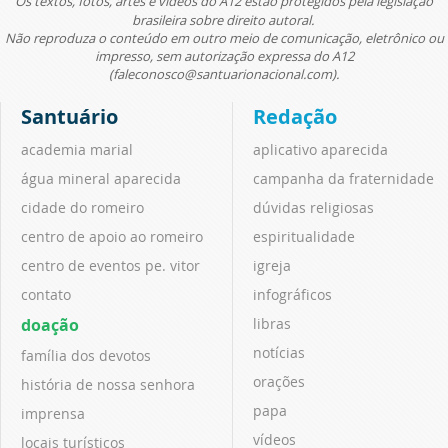
Os textos, fotos, artes e vídeos do A12 estão protegidos pela legislação
brasileira sobre direito autoral.
Não reproduza o conteúdo em outro meio de comunicação, eletrônico ou
impresso, sem autorização expressa do A12
(faleconosco@santuarionacional.com).
Santuário
Redação
academia marial
aplicativo aparecida
água mineral aparecida
campanha da fraternidade
cidade do romeiro
dúvidas religiosas
centro de apoio ao romeiro
espiritualidade
centro de eventos pe. vitor
igreja
contato
infográficos
doação
libras
notícias
família dos devotos
orações
história de nossa senhora
papa
imprensa
vídeos
locais turísticos