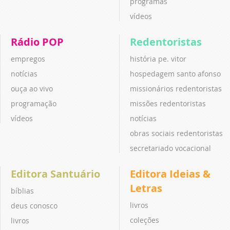
programas
vídeos
Rádio POP
Redentoristas
empregos
história pe. vitor
notícias
hospedagem santo afonso
ouça ao vivo
missionários redentoristas
programação
missões redentoristas
vídeos
notícias
obras sociais redentoristas
secretariado vocacional
Editora Santuário
Editora Ideias &
Letras
bíblias
livros
deus conosco
coleções
livros