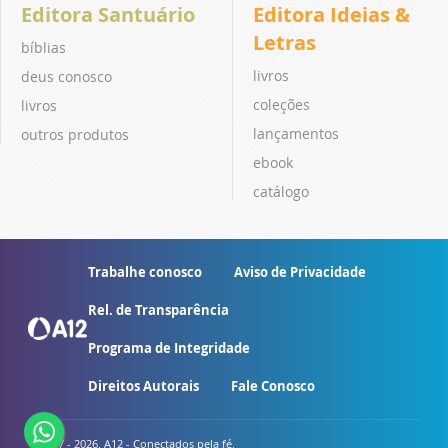
Editora Santuário
Editora Ideias &
Letras
bíblias
livros
deus conosco
coleções
livros
lançamentos
outros produtos
ebook
catálogo
Trabalhe conosco
Aviso de Privacidade
Rel. de Transparência
Programa de Integridade
Direitos Autorais
Fale Conosco
© 2007 - 2026. A12 - Conectados pela fé.