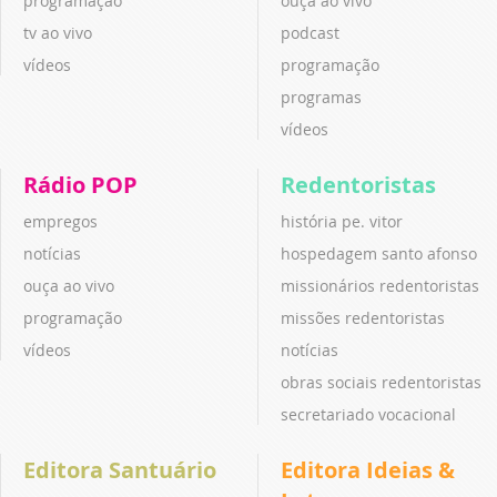
programação
ouça ao vivo
tv ao vivo
podcast
vídeos
programação
programas
vídeos
Rádio POP
Redentoristas
empregos
história pe. vitor
notícias
hospedagem santo afonso
ouça ao vivo
missionários redentoristas
programação
missões redentoristas
vídeos
notícias
obras sociais redentoristas
secretariado vocacional
Editora Santuário
Editora Ideias &