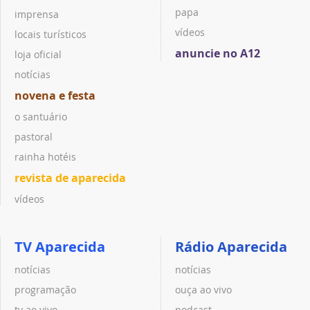
papa
imprensa
vídeos
locais turísticos
anuncie no A12
loja oficial
notícias
novena e festa
o santuário
pastoral
rainha hotéis
revista de aparecida
vídeos
TV Aparecida
Rádio Aparecida
notícias
notícias
programação
ouça ao vivo
tv ao vivo
podcast