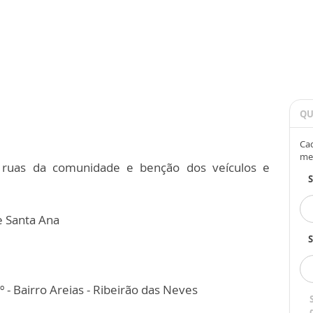
QU
Cad
me
s ruas da comunidade e benção dos veículos e
e Santa Ana
S
 - Bairro Areias - Ribeirão das Neves