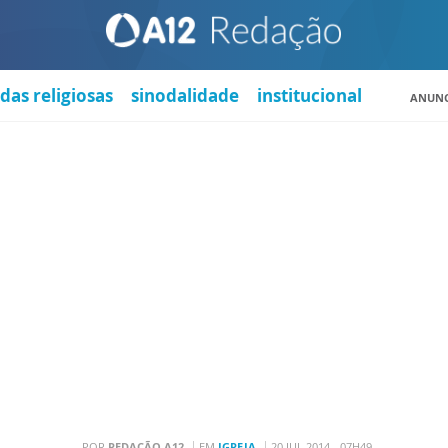
das religiosas
sinodalidade
institucional
ANUNC
POR
REDAÇÃO A12
EM
IGREJA
20 JUL 2014 - 07H49