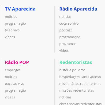
TV Aparecida
Rádio Aparecida
notícias
notícias
programação
ouça ao vivo
tv ao vivo
podcast
vídeos
programação
programas
vídeos
Rádio POP
Redentoristas
empregos
história pe. vitor
notícias
hospedagem santo afonso
ouça ao vivo
missionários redentoristas
programação
missões redentoristas
vídeos
notícias
obras sociais redentoristas