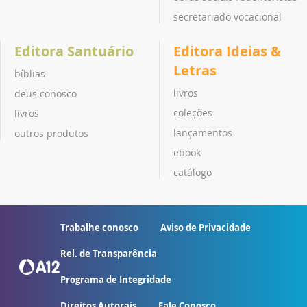
secretariado vocacional
Editora Santuário
Editora Ideias &
Letras
bíblias
livros
deus conosco
coleções
livros
lançamentos
outros produtos
ebook
catálogo
Trabalhe conosco
Aviso de Privacidade
Rel. de Transparência
Programa de Integridade
Direitos Autorais
Fale Conosco