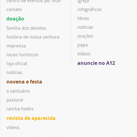
centro de eventos pe. vitor
igreja
contato
infográficos
doação
libras
notícias
família dos devotos
orações
história de nossa senhora
papa
imprensa
vídeos
locais turísticos
anuncie no A12
loja oficial
notícias
novena e festa
o santuário
pastoral
rainha hotéis
revista de aparecida
vídeos