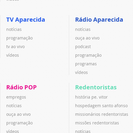
TV Aparecida
Rádio Aparecida
notícias
notícias
programação
ouça ao vivo
tv ao vivo
podcast
vídeos
programação
programas
vídeos
Rádio POP
Redentoristas
empregos
história pe. vitor
notícias
hospedagem santo afonso
ouça ao vivo
missionários redentoristas
programação
missões redentoristas
vídeos
notícias