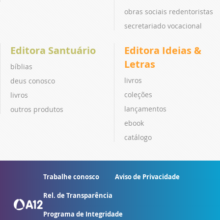
obras sociais redentoristas
secretariado vocacional
Editora Santuário
Editora Ideias &
Letras
bíblias
livros
deus conosco
coleções
livros
lançamentos
outros produtos
ebook
catálogo
Trabalhe conosco
Aviso de Privacidade
Rel. de Transparência
Programa de Integridade