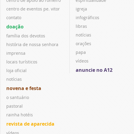
centro de apoio ao romeiro
espiritualidade
centro de eventos pe. vitor
igreja
contato
infográficos
doação
libras
notícias
família dos devotos
orações
história de nossa senhora
papa
imprensa
vídeos
locais turísticos
anuncie no A12
loja oficial
notícias
novena e festa
o santuário
pastoral
rainha hotéis
revista de aparecida
vídeos