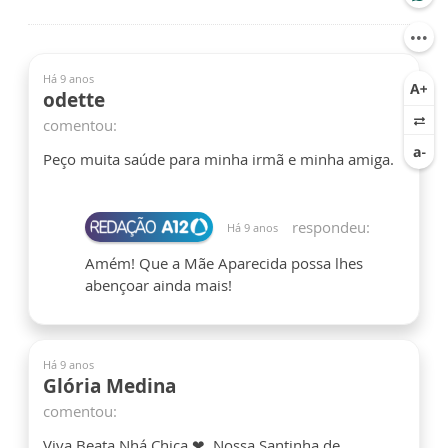
Há 9 anos
odette
comentou:
Peço muita saúde para minha irmã e minha amiga.
respondeu:
Há 9 anos
Amém! Que a Mãe Aparecida possa lhes
abençoar ainda mais!
Há 9 anos
Glória Medina
comentou:
Viva Beata Nhá Chica ❤. Nossa Santinha de