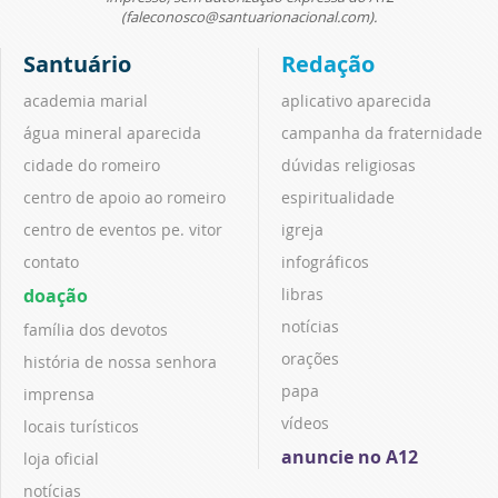
(faleconosco@santuarionacional.com).
Santuário
Redação
academia marial
aplicativo aparecida
água mineral aparecida
campanha da fraternidade
cidade do romeiro
dúvidas religiosas
centro de apoio ao romeiro
espiritualidade
centro de eventos pe. vitor
igreja
contato
infográficos
doação
libras
notícias
família dos devotos
orações
história de nossa senhora
papa
imprensa
vídeos
locais turísticos
anuncie no A12
loja oficial
notícias