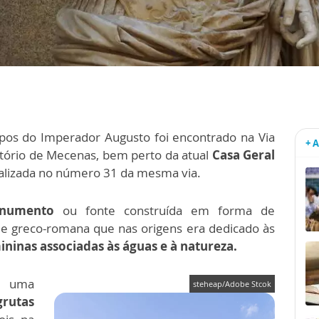
pos do Imperador Augusto foi encontrado na Via
+ 
tório de Mecenas, bem perto da atual
Casa Geral
alizada no número 31 da mesma via.
numento
ou fonte construída em forma de
 greco-romana que nas origens era dedicado às
ininas associadas às águas e à natureza.
o uma
steheap/Adobe Stcok
grutas