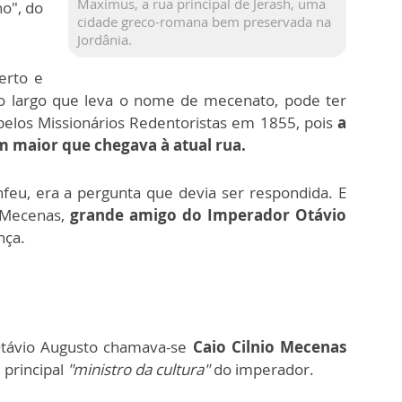
Maximus, a rua principal de Jerash, uma
no", do
cidade greco-romana bem preservada na
Jordânia.
erto e
no largo que leva o nome de mecenato, pode ter
pelos Missionários Redentoristas em 1855, pois
a
m maior que chegava à atual rua.
feu, era a pergunta que devia ser respondida. E
a Mecenas,
grande amigo do Imperador Otávio
nça.
távio Augusto chamava-se
Caio Cilnio Mecenas
 principal
"ministro da cultura"
do imperador.