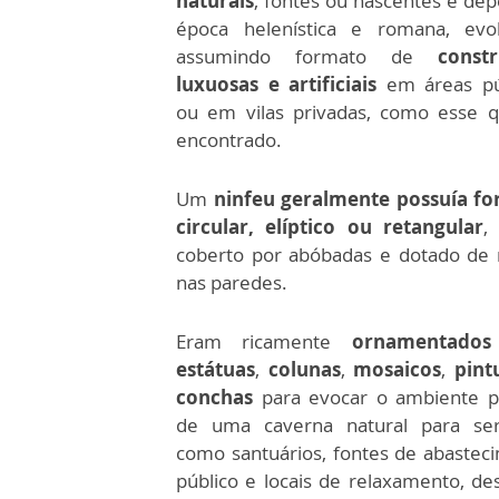
naturais
, fontes ou nascentes e dep
época helenística e romana, evo
assumindo formato de
const
luxuosas e artificiais
em áreas pú
ou em vilas privadas, como esse q
encontrado.
Um
ninfeu geralmente possuía f
circular, elíptico ou retangular
,
coberto por abóbadas e dotado de 
nas paredes.
Eram ricamente
ornamentado
estátuas
,
colunas
,
mosaicos
,
pint
conchas
para evocar o ambiente p
de uma caverna natural para se
como santuários, fontes de abastec
público e locais de relaxamento, de