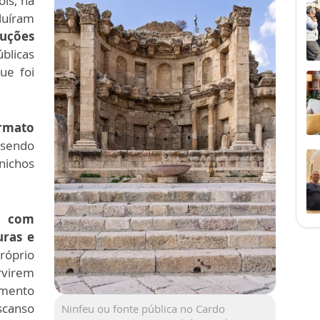
ois, na
luíram
ruções
blicas
ue foi
ormato
 sendo
nichos
s com
uras e
róprio
rvirem
imento
scanso
Ninfeu ou fonte pública no Cardo