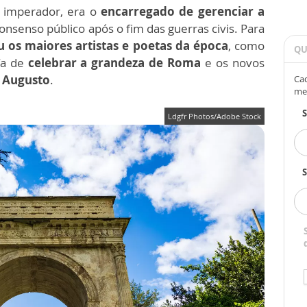
 imperador, era o
encarregado de gerenciar a
consenso público após o fim das guerras civis. Para
u os maiores artistas e poetas da época
, como
QU
efa de
celebrar a grandeza de Roma
e os novos
 Augusto
.
Cad
me
Ldgfr Photos/Adobe Stock
S