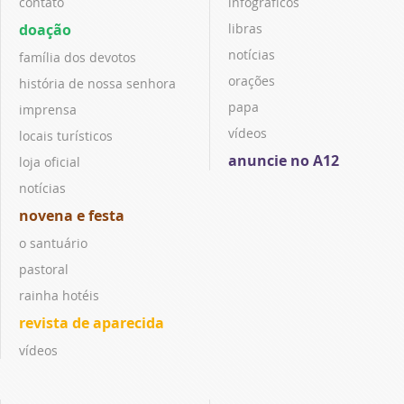
contato
infográficos
doação
libras
notícias
família dos devotos
orações
história de nossa senhora
papa
imprensa
vídeos
locais turísticos
anuncie no A12
loja oficial
notícias
novena e festa
o santuário
pastoral
rainha hotéis
revista de aparecida
vídeos