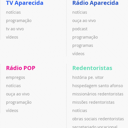
TV Aparecida
Rádio Aparecida
notícias
notícias
programação
ouça ao vivo
tv ao vivo
podcast
vídeos
programação
programas
vídeos
Rádio POP
Redentoristas
empregos
história pe. vitor
notícias
hospedagem santo afonso
ouça ao vivo
missionários redentoristas
programação
missões redentoristas
vídeos
notícias
obras sociais redentoristas
secretariado vocacional