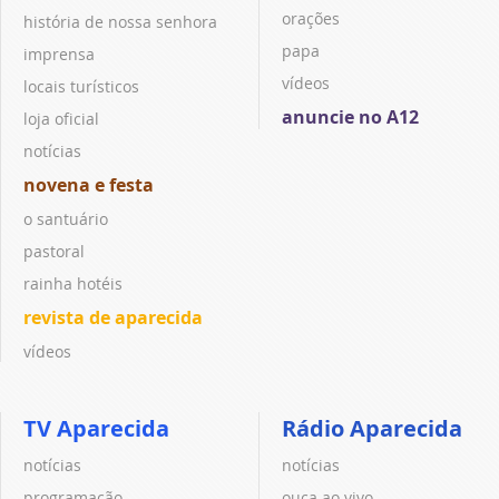
orações
história de nossa senhora
papa
imprensa
vídeos
locais turísticos
anuncie no A12
loja oficial
notícias
novena e festa
o santuário
pastoral
rainha hotéis
revista de aparecida
vídeos
TV Aparecida
Rádio Aparecida
notícias
notícias
programação
ouça ao vivo