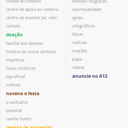
cidade do romeiro
dúvidas religiosas
centro de apoio ao romeiro
espiritualidade
centro de eventos pe. vitor
igreja
contato
infográficos
doação
libras
notícias
família dos devotos
orações
história de nossa senhora
papa
imprensa
vídeos
locais turísticos
anuncie no A12
loja oficial
notícias
novena e festa
o santuário
pastoral
rainha hotéis
revista de aparecida