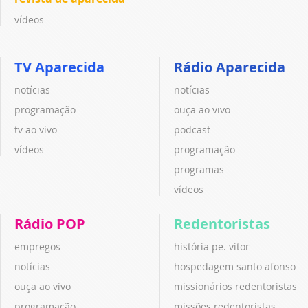
vídeos
TV Aparecida
Rádio Aparecida
notícias
notícias
programação
ouça ao vivo
tv ao vivo
podcast
vídeos
programação
programas
vídeos
Rádio POP
Redentoristas
empregos
história pe. vitor
notícias
hospedagem santo afonso
ouça ao vivo
missionários redentoristas
programação
missões redentoristas