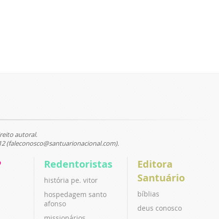
reito autoral.
12 (faleconosco@santuarionacional.com).
P
Redentoristas
Editora
Santuário
história pe. vitor
bíblias
hospedagem santo
afonso
deus conosco
missionários