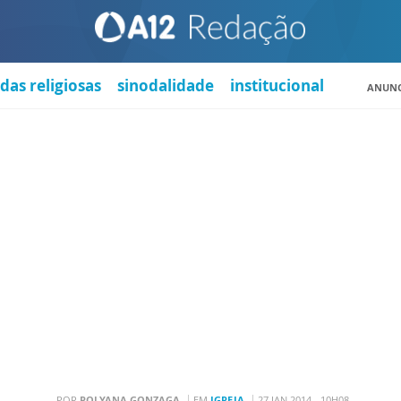
das religiosas
sinodalidade
institucional
ANUNC
POR
POLYANA GONZAGA
EM
IGREJA
27 JAN 2014 - 10H08