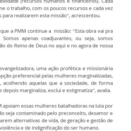
bilidade (recursos humanos e financeiros). Cada
me o trabalho, com os poucos recursos e cada vez
 para realizarem esta missão”, acrescentou.
 que a PMM continue a missão: “Esta obra vai pra
. Somos apenas coadjuvantes, ou seja, somos
ão do Reino de Deus no aqui e no agora de nossa
evangelizadora, uma ação profética e missionária
a opção preferencial pelas mulheres marginalizadas,
, acolhendo aquelas que a sociedade, de forma
e depois marginaliza, exclui e estigmatiza”, avalia.
 apoiam essas mulheres batalhadoras na luta por
ão seja contaminado pelo preconceito, desamor e
carem alternativas de vida, de geração e gestão de
violência e de indignificação do ser humano.