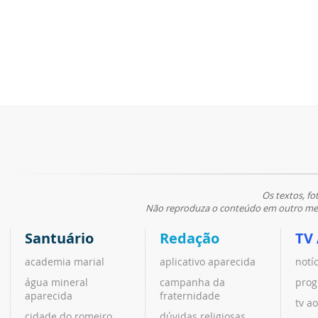
Os textos, fo
Não reproduza o conteúdo em outro meio
Santuário
Redação
TV
academia marial
aplicativo aparecida
notí
água mineral
campanha da
prog
aparecida
fraternidade
tv ao
cidade do romeiro
dúvidas religiosas