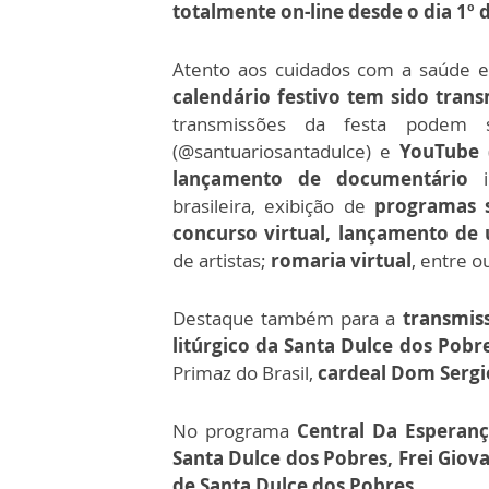
totalmente on-line desde o dia 1º d
Atento aos cuidados com a saúde 
calendário festivo tem sido trans
transmissões da festa podem 
(@santuariosantadulce) e
YouTube
(
lançamento de documentário
brasileira, exibição de
programas 
concurso virtual, lançamento d
de artistas;
romaria virtual
, entre o
Destaque também para a
transmiss
litúrgico da Santa Dulce dos Pobr
Primaz do Brasil,
cardeal Dom Sergi
No programa
Central Da Esperanç
Santa Dulce dos Pobres, Frei Giov
de Santa Dulce dos Pobres.