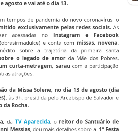
e agosto e vai até o dia 13.
em tempos de pandemia do novo coronavírus, o
mitido exclusivamente pelas redes sociais.
As
ser acessadas no
Instagram e Facebook
obrasirmadulce) e conta com
m
issas, novena,
inédito sobre a trajetória da primeira santa
sobre o legado de amor
da Mãe dos Pobres,
e um curta-metragem, sarau
com a participação
utras atrações.
ão da Missa Solene, no dia 13 de agosto (dia
es),
às 9h, presidida pelo Arcebispo de Salvador e
o da Rocha.
a,
da
TV Aparecida
, o
reitor do Santuário de
anni Messias
, deu mais detalhes sobre a
1ª Festa