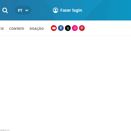
Fazer login
PT
IE
CONTATO
DOAÇÃO
 09H10