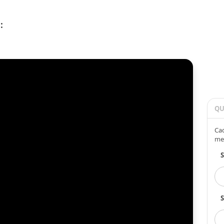
:
QU
Cad
me
S