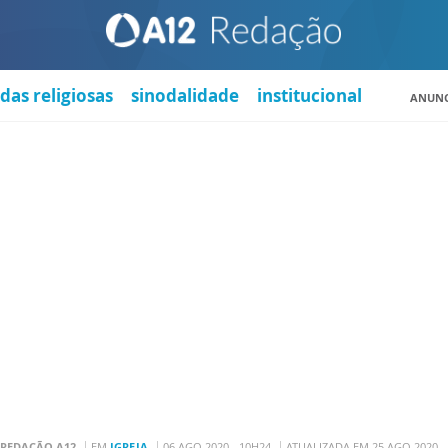
das religiosas
sinodalidade
institucional
ANUNC
REDAÇÃO A12
EM
IGREJA
06 AGO 2020 - 10H24
ATUALIZADA EM 25 AGO 2020 -