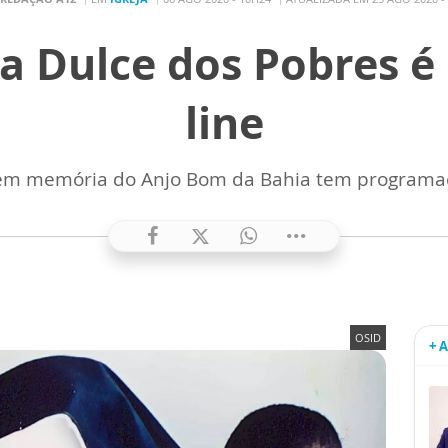
a Dulce dos Pobres é
line
a em memória do Anjo Bom da Bahia tem programaç
OSID
+ 