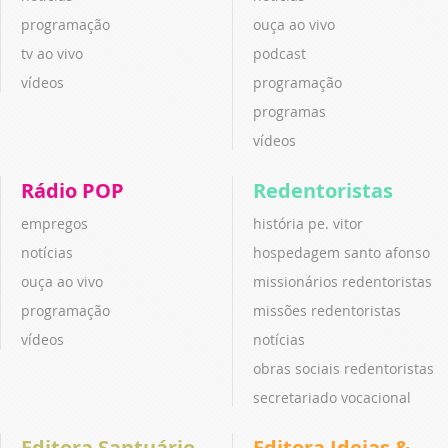
programação
ouça ao vivo
tv ao vivo
podcast
vídeos
programação
programas
vídeos
Rádio POP
Redentoristas
empregos
história pe. vitor
notícias
hospedagem santo afonso
ouça ao vivo
missionários redentoristas
programação
missões redentoristas
vídeos
notícias
obras sociais redentoristas
secretariado vocacional
Editora Santuário
Editora Ideias &