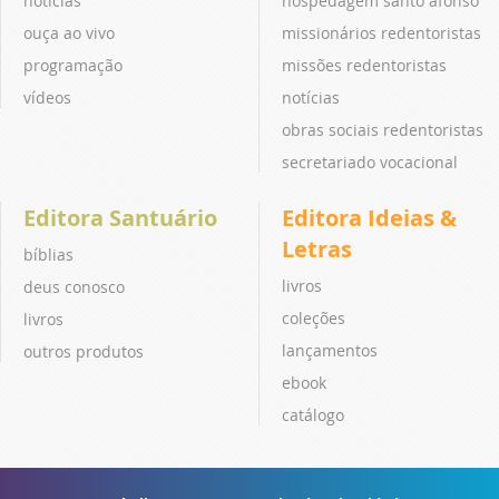
notícias
hospedagem santo afonso
ouça ao vivo
missionários redentoristas
programação
missões redentoristas
vídeos
notícias
obras sociais redentoristas
secretariado vocacional
Editora Santuário
Editora Ideias &
Letras
bíblias
livros
deus conosco
coleções
livros
lançamentos
outros produtos
ebook
catálogo