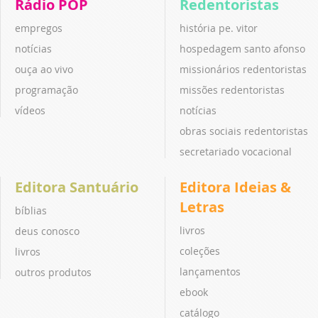
Rádio POP
Redentoristas
empregos
história pe. vitor
notícias
hospedagem santo afonso
ouça ao vivo
missionários redentoristas
programação
missões redentoristas
vídeos
notícias
obras sociais redentoristas
secretariado vocacional
Editora Santuário
Editora Ideias &
Letras
bíblias
livros
deus conosco
coleções
livros
lançamentos
outros produtos
ebook
catálogo