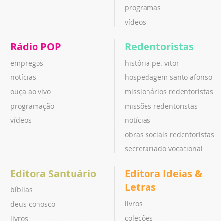
programas
vídeos
Rádio POP
Redentoristas
empregos
história pe. vitor
notícias
hospedagem santo afonso
ouça ao vivo
missionários redentoristas
programação
missões redentoristas
vídeos
notícias
obras sociais redentoristas
secretariado vocacional
Editora Santuário
Editora Ideias &
Letras
bíblias
livros
deus conosco
coleções
livros