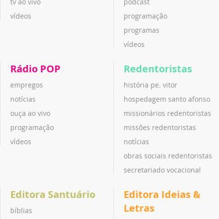
tv ao vivo
podcast
vídeos
programação
programas
vídeos
Rádio POP
Redentoristas
empregos
história pe. vitor
notícias
hospedagem santo afonso
ouça ao vivo
missionários redentoristas
programação
missões redentoristas
vídeos
notícias
obras sociais redentoristas
secretariado vocacional
Editora Santuário
Editora Ideias &
Letras
bíblias