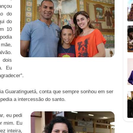
ançou
ão do
qui do
em 10
podia
 mãe,
lvão.
 dois
a. Eu
agradecer”.
ia Guaratinguetá, conta que sempre sonhou em ser
pedia a intercessão do santo.
r, eu pedi
or mim. Eu
ez inteira,