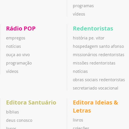
programas
vídeos
Rádio POP
Redentoristas
empregos
história pe. vitor
notícias
hospedagem santo afonso
ouça ao vivo
missionários redentoristas
programação
missões redentoristas
vídeos
notícias
obras sociais redentoristas
secretariado vocacional
Editora Santuário
Editora Ideias &
Letras
bíblias
livros
deus conosco
coleções
livros