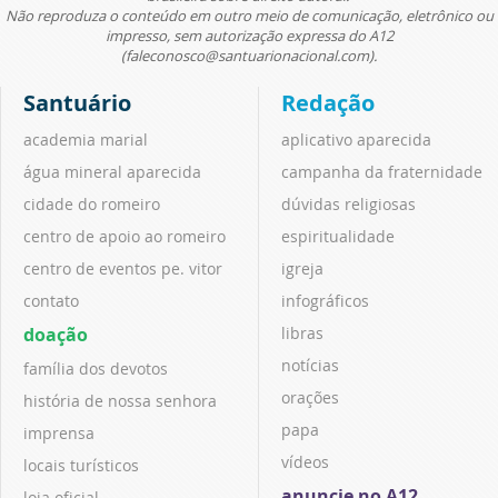
Não reproduza o conteúdo em outro meio de comunicação, eletrônico ou
impresso, sem autorização expressa do A12
(faleconosco@santuarionacional.com).
Santuário
Redação
academia marial
aplicativo aparecida
água mineral aparecida
campanha da fraternidade
cidade do romeiro
dúvidas religiosas
centro de apoio ao romeiro
espiritualidade
centro de eventos pe. vitor
igreja
contato
infográficos
doação
libras
notícias
família dos devotos
orações
história de nossa senhora
papa
imprensa
vídeos
locais turísticos
anuncie no A12
loja oficial