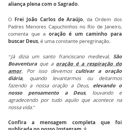
aliança plena com o Sagrado
.
O
Frei João Carlos de Araújo
, da Ordem dos
Padres Menores Capuchinhos no Rio de Janeiro,
comenta que a
oração é um caminho para
buscar Deus
, é uma constante peregrinação.
“Já dizia um santo franciscano medieval,
São
Boaventura
que a
oração é a respiração do
amor
. Por isso devemos
cultivar a oração
diária
, quando levantarmos ou deitarmos
fazendo a nossa oração a Deus,
elevando o
nosso pensamento a Deus
, louvando e
agradecendo por tudo aquilo que acontece na
nossa vida.
”
Confira a mensagem completa que foi
publicada no nosso Instagram
arrow_downward