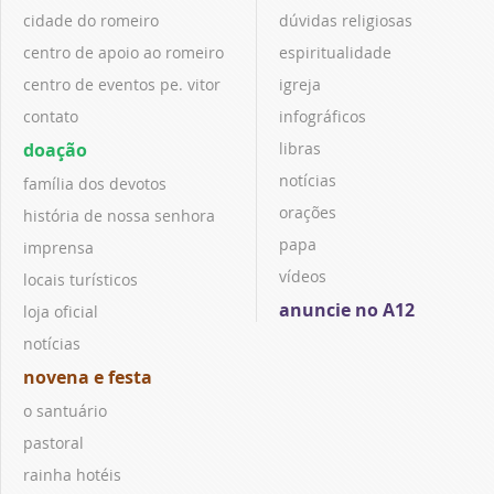
cidade do romeiro
dúvidas religiosas
centro de apoio ao romeiro
espiritualidade
centro de eventos pe. vitor
igreja
contato
infográficos
doação
libras
notícias
família dos devotos
orações
história de nossa senhora
papa
imprensa
vídeos
locais turísticos
anuncie no A12
loja oficial
notícias
novena e festa
o santuário
pastoral
rainha hotéis