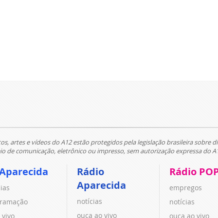
tos, artes e vídeos do A12 estão protegidos pela legislação brasileira sobre di
 de comunicação, eletrônico ou impresso, sem autorização expressa do A
 Aparecida
Rádio
Rádio PO
Aparecida
cias
empregos
notícias
ramação
notícias
ouça ao vivo
 vivo
ouça ao vivo