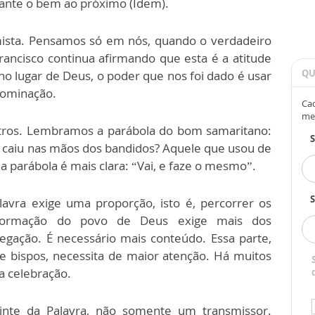
ante o bem ao próximo (Idem).
imista. Pensamos só em nós, quando o verdadeiro
ancisco continua afirmando que esta é a atitude
QU
 lugar de Deus, o poder que nos foi dado é usar
dominação.
Cad
me
utros. Lembramos a parábola do bom samaritano:
caiu nas mãos dos bandidos? Aquele que usou de
da parábola é mais clara: “Vai, e faze o mesmo”.
S
lavra exige uma proporção, isto é, percorrer os
 formação do povo de Deus exige mais dos
egação. É necessário mais conteúdo. Essa parte,
e bispos, necessita de maior atenção. Há muitos
 celebração.
nte da Palavra, não somente um transmissor.