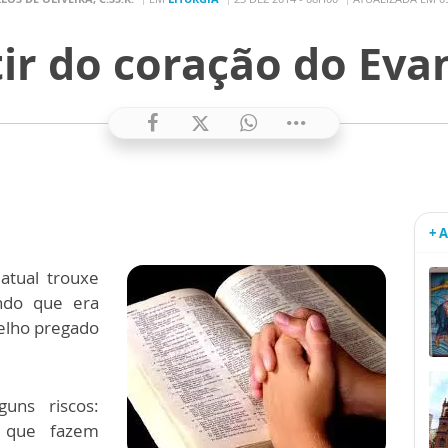
tir do coração do Eva
+ 
atual trouxe
ndo que era
elho pregado
.
uns riscos:
s que fazem