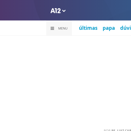
últimas
papa
dúvi
MENU
POR
PE. LUIZ CAR