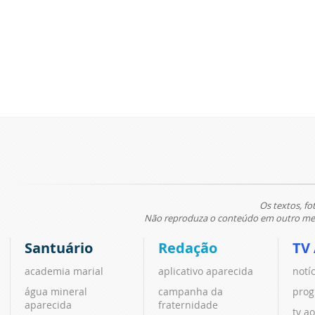
Os textos, fo
Não reproduza o conteúdo em outro meio
Santuário
Redação
TV
academia marial
aplicativo aparecida
notí
água mineral
campanha da
prog
aparecida
fraternidade
tv ao