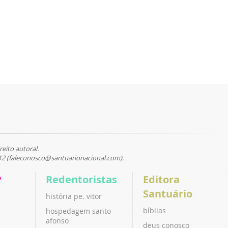
reito autoral.
12 (faleconosco@santuarionacional.com).
P
Redentoristas
Editora
Santuário
história pe. vitor
bíblias
hospedagem santo
afonso
deus conosco