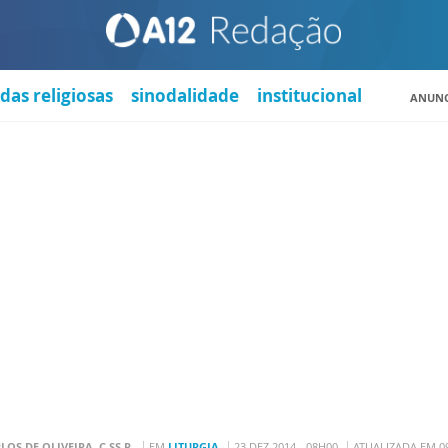
das religiosas
sinodalidade
institucional
ANUNC
LOS DE OLIVEIRA, C.SS.R.
EM
LITURGIA
23 DEZ 2014 - 08H00
ATUALIZADA EM 09