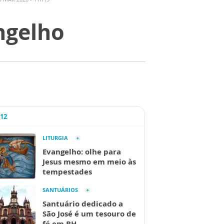
ngelho
A12
LITURGIA
Evangelho: olhe para
Jesus mesmo em meio às
tempestades
SANTUÁRIOS
Santuário dedicado a
São José é um tesouro de
fé em BH