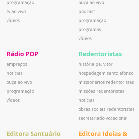
programação
ouça ao vivo
tv ao vivo
podcast
vídeos
programação
programas
vídeos
Rádio POP
Redentoristas
empregos
história pe. vitor
notícias
hospedagem santo afonso
ouça ao vivo
missionários redentoristas
programação
missões redentoristas
vídeos
notícias
obras sociais redentoristas
secretariado vocacional
Editora Santuário
Editora Ideias &