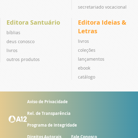
secretariado vocacional
Editora Santuário
Editora Ideias &
Letras
bíblias
livros
deus conosco
coleções
livros
lançamentos
outros produtos
ebook
catálogo
Aviso de Privacidade
Rel. de Transparência
Programa de Integridade
Direitos Autorais
Fale Conosco