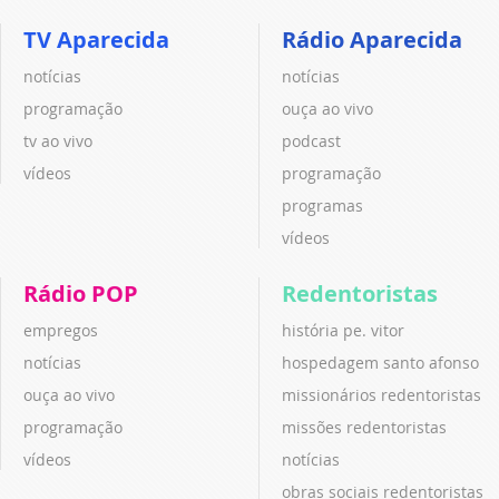
TV Aparecida
Rádio Aparecida
notícias
notícias
programação
ouça ao vivo
tv ao vivo
podcast
vídeos
programação
programas
vídeos
Rádio POP
Redentoristas
empregos
história pe. vitor
notícias
hospedagem santo afonso
ouça ao vivo
missionários redentoristas
programação
missões redentoristas
vídeos
notícias
obras sociais redentoristas