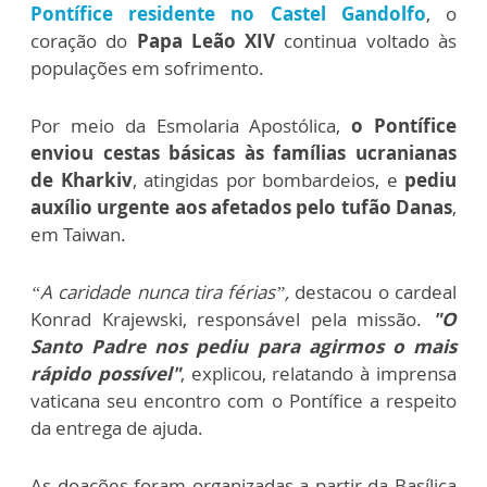
Pontífice residente no Castel Gandolfo
, o
coração do
Papa Leão XIV
continua voltado às
populações em sofrimento.
Por meio da Esmolaria Apostólica,
o Pontífice
enviou cestas básicas às famílias ucranianas
de Kharkiv
, atingidas por bombardeios, e
pediu
auxílio urgente aos afetados pelo tufão Danas
,
em Taiwan.
“A caridade nunca tira férias”,
destacou o cardeal
Konrad Krajewski, responsável pela missão.
"O
Santo Padre nos pediu para agirmos o mais
rápido possível"
, explicou, relatando à imprensa
vaticana seu encontro com o Pontífice a respeito
da entrega de ajuda.
As doações foram organizadas a partir da Basílica