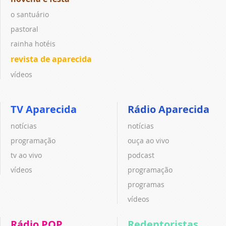
o santuário
pastoral
rainha hotéis
revista de aparecida
vídeos
TV Aparecida
Rádio Aparecida
notícias
notícias
programação
ouça ao vivo
tv ao vivo
podcast
vídeos
programação
programas
vídeos
Rádio POP
Redentoristas