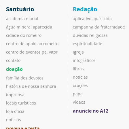
Santuário
Redação
academia marial
aplicativo aparecida
água mineral aparecida
campanha da fraternidade
cidade do romeiro
dúvidas religiosas
centro de apoio ao romeiro
espiritualidade
centro de eventos pe. vitor
igreja
contato
infográficos
doação
libras
notícias
família dos devotos
orações
história de nossa senhora
papa
imprensa
vídeos
locais turísticos
anuncie no A12
loja oficial
notícias
novena e festa