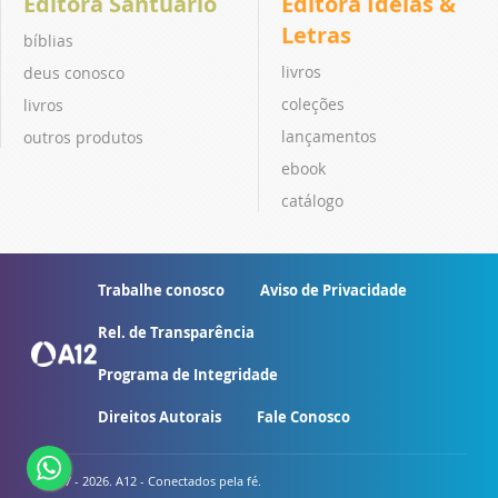
Editora Santuário
Editora Ideias &
Letras
bíblias
livros
deus conosco
coleções
livros
lançamentos
outros produtos
ebook
catálogo
Trabalhe conosco
Aviso de Privacidade
Rel. de Transparência
Programa de Integridade
Direitos Autorais
Fale Conosco
© 2007 - 2026. A12 - Conectados pela fé.