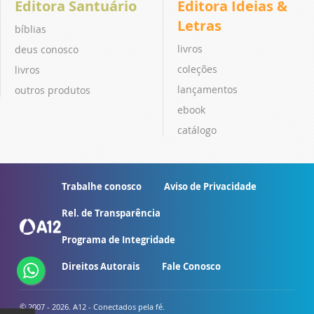
Editora Santuário
Editora Ideias &
Letras
bíblias
livros
deus conosco
coleções
livros
lançamentos
outros produtos
ebook
catálogo
Trabalhe conosco
Aviso de Privacidade
Rel. de Transparência
Programa de Integridade
Direitos Autorais
Fale Conosco
© 2007 - 2026. A12 - Conectados pela fé.