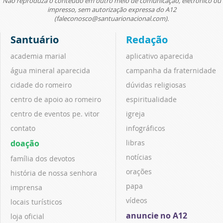
Não reproduza o conteúdo em outro meio de comunicação, eletrônico ou
impresso, sem autorização expressa do A12
(faleconosco@santuarionacional.com).
Santuário
Redação
academia marial
aplicativo aparecida
água mineral aparecida
campanha da fraternidade
cidade do romeiro
dúvidas religiosas
centro de apoio ao romeiro
espiritualidade
centro de eventos pe. vitor
igreja
contato
infográficos
doação
libras
notícias
família dos devotos
orações
história de nossa senhora
papa
imprensa
vídeos
locais turísticos
anuncie no A12
loja oficial