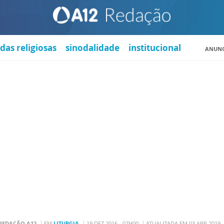
das religiosas
sinodalidade
institucional
ANUNC
REDAÇÃO A12
EM
LITURGIA
19 DEZ 2016 - 07H00
ATUALIZADA EM 03 ABR 2019 -