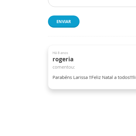
ENVIAR
Há 8 anos
rogeria
comentou:
Parabéns Larissa !!Feliz Natal a todos!!!li