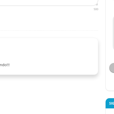
500
ndo!!!
SI