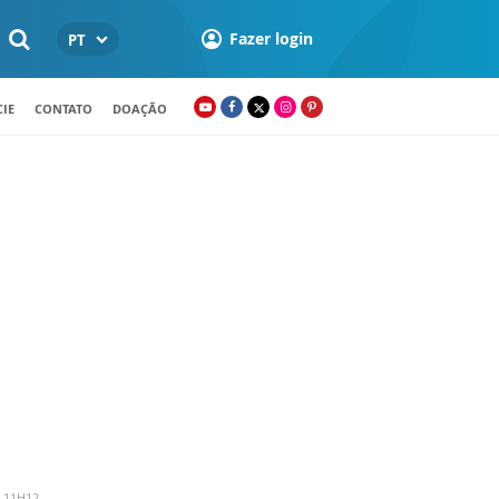
Fazer login
PT
IE
CONTATO
DOAÇÃO
 11H12