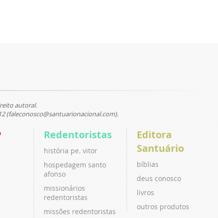
reito autoral.
12 (faleconosco@santuarionacional.com).
P
Redentoristas
Editora
Santuário
história pe. vitor
bíblias
hospedagem santo
afonso
deus conosco
missionários
livros
redentoristas
outros produtos
missões redentoristas