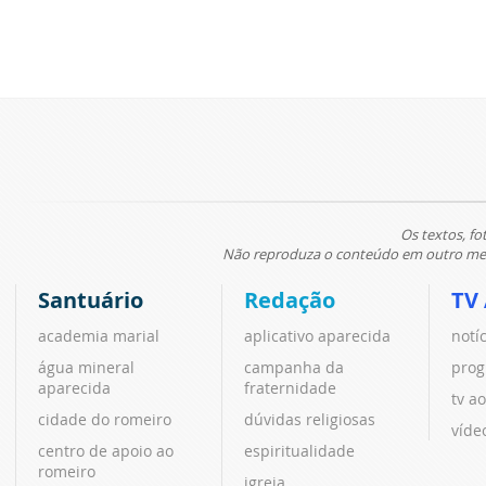
Os textos, fo
Não reproduza o conteúdo em outro meio
Santuário
Redação
TV
academia marial
aplicativo aparecida
notí
água mineral
campanha da
prog
aparecida
fraternidade
tv ao
cidade do romeiro
dúvidas religiosas
víde
centro de apoio ao
espiritualidade
romeiro
igreja