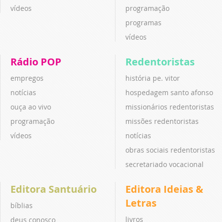
vídeos
programação
programas
vídeos
Rádio POP
Redentoristas
empregos
história pe. vitor
notícias
hospedagem santo afonso
ouça ao vivo
missionários redentoristas
programação
missões redentoristas
vídeos
notícias
obras sociais redentoristas
secretariado vocacional
Editora Santuário
Editora Ideias &
Letras
bíblias
livros
deus conosco