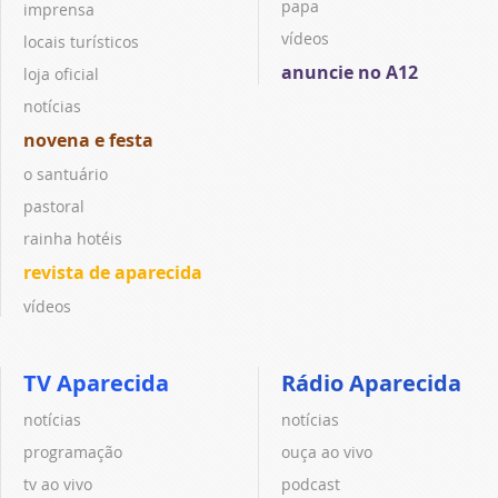
papa
imprensa
vídeos
locais turísticos
anuncie no A12
loja oficial
notícias
novena e festa
o santuário
pastoral
rainha hotéis
revista de aparecida
vídeos
TV Aparecida
Rádio Aparecida
notícias
notícias
programação
ouça ao vivo
tv ao vivo
podcast