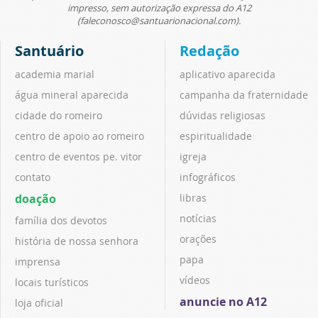
impresso, sem autorização expressa do A12
(faleconosco@santuarionacional.com).
Santuário
Redação
academia marial
aplicativo aparecida
água mineral aparecida
campanha da fraternidade
cidade do romeiro
dúvidas religiosas
centro de apoio ao romeiro
espiritualidade
centro de eventos pe. vitor
igreja
contato
infográficos
doação
libras
notícias
família dos devotos
orações
história de nossa senhora
papa
imprensa
vídeos
locais turísticos
anuncie no A12
loja oficial