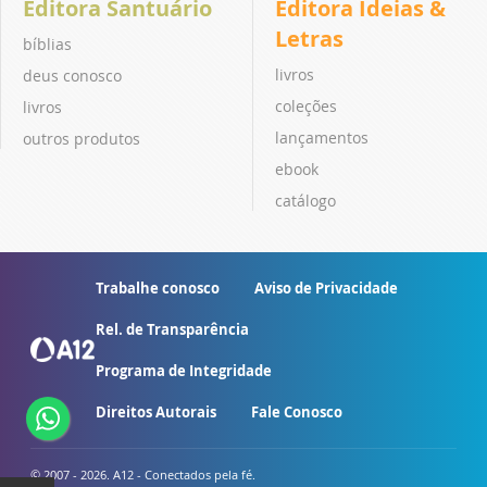
Editora Santuário
Editora Ideias &
Letras
bíblias
livros
deus conosco
coleções
livros
lançamentos
outros produtos
ebook
catálogo
Trabalhe conosco
Aviso de Privacidade
Rel. de Transparência
Programa de Integridade
Direitos Autorais
Fale Conosco
© 2007 - 2026. A12 - Conectados pela fé.