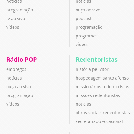
notícias
notícias
programação
ouça ao vivo
tv ao vivo
podcast
vídeos
programação
programas
vídeos
Rádio POP
Redentoristas
empregos
história pe. vitor
notícias
hospedagem santo afonso
ouça ao vivo
missionários redentoristas
programação
missões redentoristas
vídeos
notícias
obras sociais redentoristas
secretariado vocacional