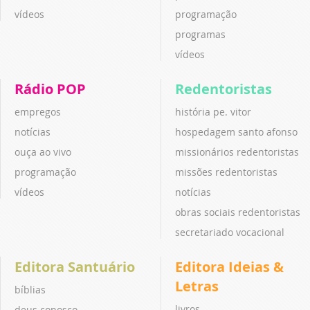
vídeos
programação
programas
vídeos
Rádio POP
Redentoristas
empregos
história pe. vitor
notícias
hospedagem santo afonso
ouça ao vivo
missionários redentoristas
programação
missões redentoristas
vídeos
notícias
obras sociais redentoristas
secretariado vocacional
Editora Santuário
Editora Ideias &
Letras
bíblias
livros
deus conosco