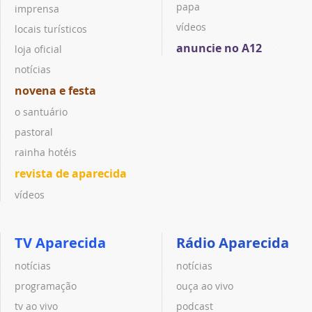
papa
imprensa
vídeos
locais turísticos
anuncie no A12
loja oficial
notícias
novena e festa
o santuário
pastoral
rainha hotéis
revista de aparecida
vídeos
TV Aparecida
Rádio Aparecida
notícias
notícias
programação
ouça ao vivo
tv ao vivo
podcast