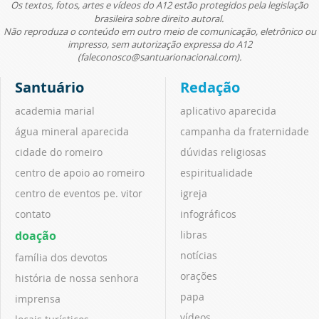
Os textos, fotos, artes e vídeos do A12 estão protegidos pela legislação
brasileira sobre direito autoral.
Não reproduza o conteúdo em outro meio de comunicação, eletrônico ou
impresso, sem autorização expressa do A12
(faleconosco@santuarionacional.com).
Santuário
Redação
academia marial
aplicativo aparecida
água mineral aparecida
campanha da fraternidade
cidade do romeiro
dúvidas religiosas
centro de apoio ao romeiro
espiritualidade
centro de eventos pe. vitor
igreja
contato
infográficos
doação
libras
notícias
família dos devotos
orações
história de nossa senhora
papa
imprensa
vídeos