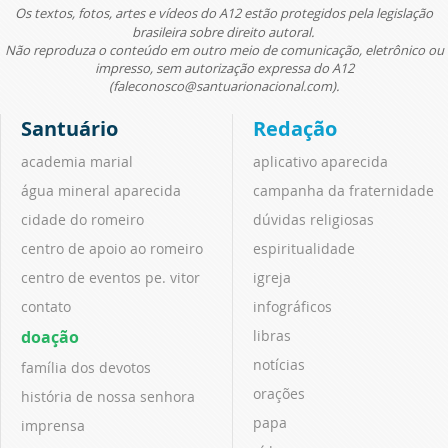
Os textos, fotos, artes e vídeos do A12 estão protegidos pela legislação
brasileira sobre direito autoral.
Não reproduza o conteúdo em outro meio de comunicação, eletrônico ou
impresso, sem autorização expressa do A12
(faleconosco@santuarionacional.com).
Santuário
Redação
academia marial
aplicativo aparecida
água mineral aparecida
campanha da fraternidade
cidade do romeiro
dúvidas religiosas
centro de apoio ao romeiro
espiritualidade
centro de eventos pe. vitor
igreja
contato
infográficos
doação
libras
notícias
família dos devotos
orações
história de nossa senhora
papa
imprensa