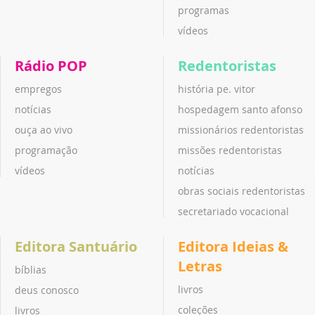
programas
vídeos
Rádio POP
Redentoristas
empregos
história pe. vitor
notícias
hospedagem santo afonso
ouça ao vivo
missionários redentoristas
programação
missões redentoristas
vídeos
notícias
obras sociais redentoristas
secretariado vocacional
Editora Santuário
Editora Ideias &
Letras
bíblias
livros
deus conosco
coleções
livros