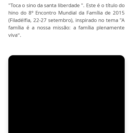
"Toca o sino da santa liberdade ". Este é o título do
hino do 8º Encontro Mundial da Família de 2015
(Filadélfia, 22-27 setembro), inspirado no tema "A
família é a nossa missão: a família plenamente
viva”.